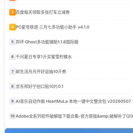
百度每天领取多张打车立减券
3
PC星穹铁道·三月七多功能小助手 v4.1.0
4
异环·Ghost多功能辅助1.1.8国际服
5
千问夏日专享1亓买蜜雪柠檬水
6
邮生活月月开好运抽10亓券
7
京东邦好宁创口贴10片0.1
8
AI音乐自动作曲 HeartMuLa 本地一键中文整合包 v202605
9
Adobe全系列软件破解版下载合集-官方原版&amp;破解补丁(2026
10