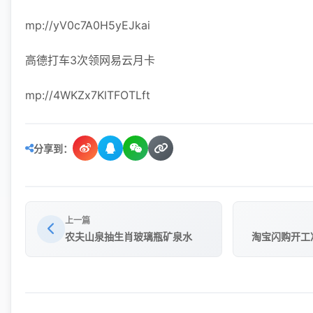
mp://yV0c7A0H5yEJkai
高德打车3次领网易云月卡
mp://4WKZx7KlTFOTLft
分享到：
上一篇
农夫山泉抽生肖玻璃瓶矿泉水
淘宝闪购开工准