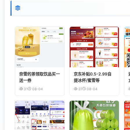
奈雪的茶领取饮品买一
京东补贴0.5-2.99自
送一券
提冰杯/蜜雪等
31
08-04
27
08-04