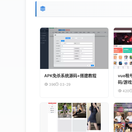
APK免杀系统源码+搭建教程
vue
码/游
396
03-29
出租平
420