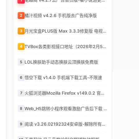
橘汁视频 v4.2.6 手机版去广告纯净版
2
月光宝盒PLUS版 Max 3.3.3修复版 电视端影视平台-内置直播+点播源版-免费追剧
3
TVBox各类影视接口地址（2026年2月5日更新）
4
LOL换肤助手动态换肤云顶换肤免费版
5
悟空下载 v1.4.0 手机端下载工具-不限速
6
火狐浏览器Mozilla Firefox v149.0.2 官方最新版2026
7
Web_H5跳转小程序观看激励广告后下载 系统源码
8
阅读 v3.26.02192324安卓版-解除所有限制版-免费小说阅读器
9