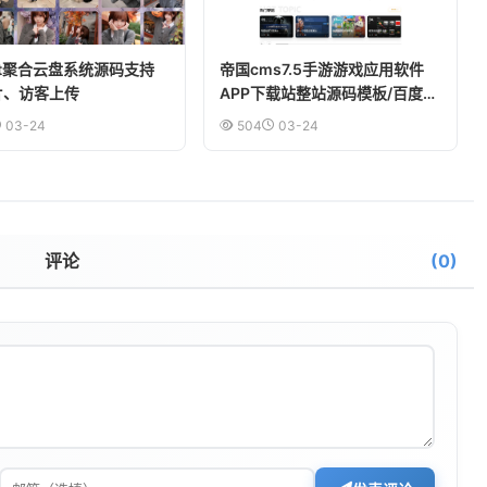
ult聚合云盘系统源码支持
帝国cms7.5手游游戏应用软件
分片、访客上传
APP下载站整站源码模板/百度推
送/sitemap/同步生成
03-24
504
03-24
评论
(
0
)