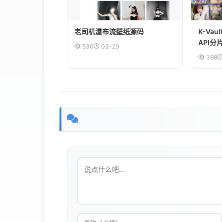
老司机瀑布流壁纸源码
K-Va
API
530
03-29
398