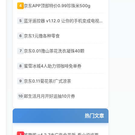
京东APP顶部特价0.99珍珠米500g
4
蓝牙遥控器 v1.12.0 让你的手机变成电视遥控器
5
京东1元撸各种零食
6
京东0.01撸山茶花洗衣凝珠40颗
7
蜜雪冰城4人助力领咖啡免单券
8
京东0.11菊花茶/广式凉茶
9
邮生活月月开好运抽10亓券
10
热门文章
1
笔趣阁 v4.2.7去广告会员版-看小说追更神器