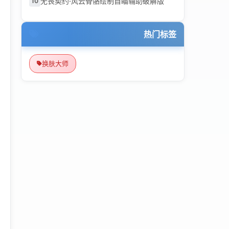
无畏契约·风云骨骼绘制自瞄辅助破解版
10
热门标签
换肤大师