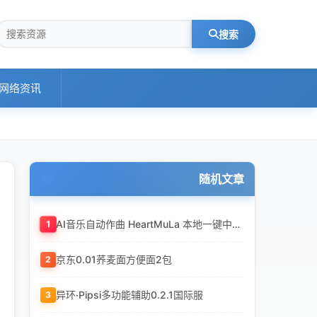
搜索
网络资讯
随机文章
1
AI音乐自动作曲 HeartMuLa 本地一键中文整合包 v20260507 -输入歌词即可自动生成音乐
京东0.01荞麦面方便面2包
2
异环·Pipsi多功能辅助0.2.1国际服
3