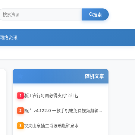
搜索
网络资讯
随机文章
1
浙江农行每周必得支付宝红包
畅片 v4.122.0 一款手机端免费视频剪辑app 安卓+iOS 大疆出品
2
农夫山泉抽生肖玻璃瓶矿泉水
3