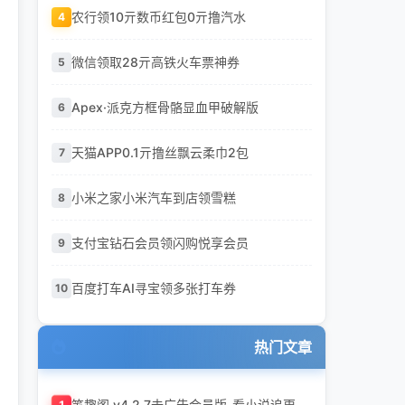
农行领10亓数币红包0亓撸汽水
4
微信领取28亓高铁火车票神券
5
Apex·派克方框骨骼显血甲破解版
6
天猫APP0.1亓撸丝飘云柔巾2包
7
小米之家小米汽车到店领雪糕
8
支付宝钻石会员领闪购悦享会员
9
百度打车AI寻宝领多张打车券
10
热门文章
1
笔趣阁 v4.2.7去广告会员版-看小说追更神器