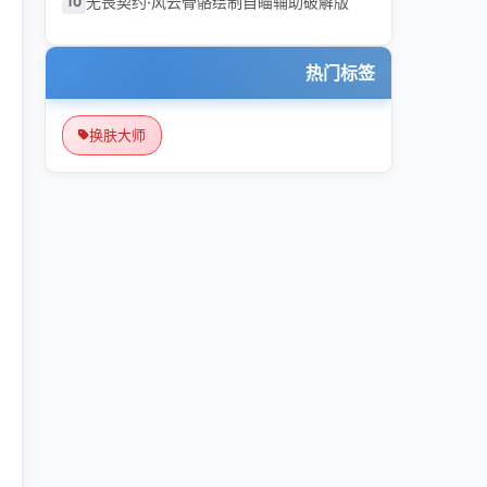
无畏契约·风云骨骼绘制自瞄辅助破解版
10
热门标签
换肤大师