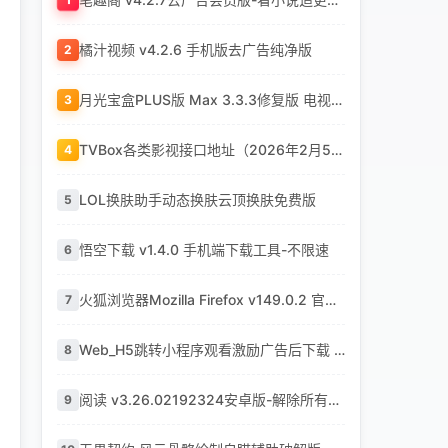
橘汁视频 v4.2.6 手机版去广告纯净版
2
月光宝盒PLUS版 Max 3.3.3修复版 电视端影视平台-内置直播+点播源版-免费追剧
3
TVBox各类影视接口地址（2026年2月5日更新）
4
LOL换肤助手动态换肤云顶换肤免费版
5
悟空下载 v1.4.0 手机端下载工具-不限速
6
火狐浏览器Mozilla Firefox v149.0.2 官方最新版2026
7
Web_H5跳转小程序观看激励广告后下载 系统源码
8
阅读 v3.26.02192324安卓版-解除所有限制版-免费小说阅读器
9