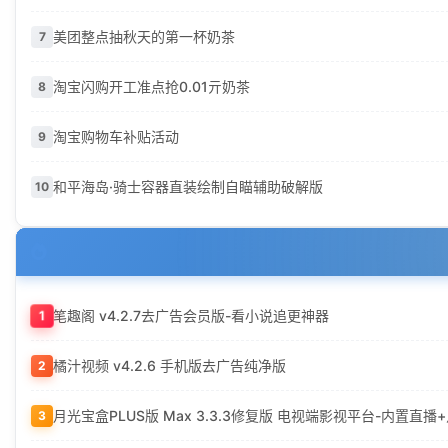
美团整点抽秋天的第一杯奶茶
7
淘宝闪购开工准点抢0.01亓奶茶
8
淘宝购物车补贴活动
9
和平海岛·骑士容器直装绘制自瞄辅助破解版
10
笔趣阁 v4.2.7去广告会员版-看小说追更神器
1
橘汁视频 v4.2.6 手机版去广告纯净版
2
月光宝盒PLUS版 Max 3.3.3修复版 电视端影视平台-内置直
3