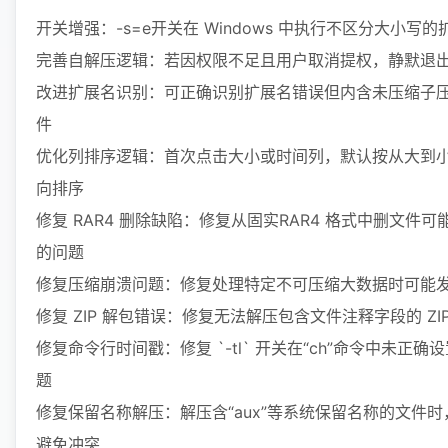
开关增强：-s=e开关在 Windows 中执行不区分大小写
完善自解压逻辑：若因权限不足且用户取消提权，静默退
改进扩展名识别：可正确识别扩展名错误但内含未压缩子
件
优化列排序逻辑：首次点击大小或时间列，默认按从大到
向排序
修复 RAR4 删除缺陷：修复从固实RAR4 格式中删文件
的问题
修复压缩崩溃问题：修复处理特定不可压缩大数据时可能
修复 ZIP 解包错误：修复无法解压包含文件注释字段的 ZI
修复命令行时间戳：修复 `-tl` 开关在“ch”命令中未正
题
修复保留名称解压：解压含“aux”等系统保留名称的文件
避免冲突