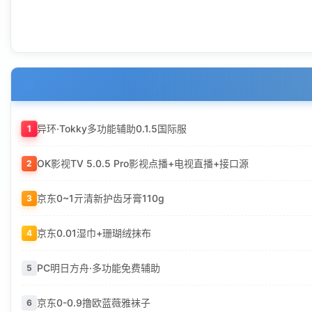
异环·Tokky多功能辅助0.1.5国际服
1
OK影视TV 5.0.5 Pro影视点播+电视直播+接口源
2
京东0~1亓清新护齿牙膏110g
3
京东0.01湿巾+珊瑚绒抹布
4
PC明日方舟·多功能免费辅助
5
京东0-0.9撸欧蓝薇雅袜子
6