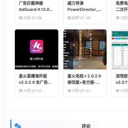
广告拦截神器
威力导演
免费电视
AdGuard 4.13.0
PowerDirector_v16.5.5
二次开
for Android解锁高
尊享版（已解锁）-
直播线
72
07-29
92
07-29
72
级版
Android视频编辑
电视设
软件
星火直播海外版
星火电视 v 2.0.2.9
流氓软
v2.0.2.9 去广告去
修改版+官方版-电
v2.0
购物台优化版
视盒子直播软件
件“我
77
07-27
75
07-27
117
2026最新版本
电脑和
塞东西
评论